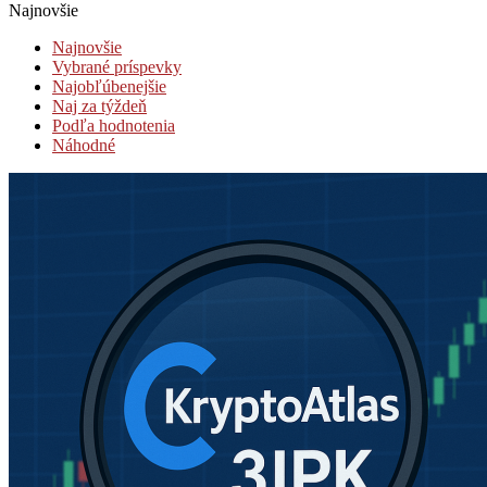
Najnovšie
Najnovšie
Vybrané príspevky
Najobľúbenejšie
Naj za týždeň
Podľa hodnotenia
Náhodné