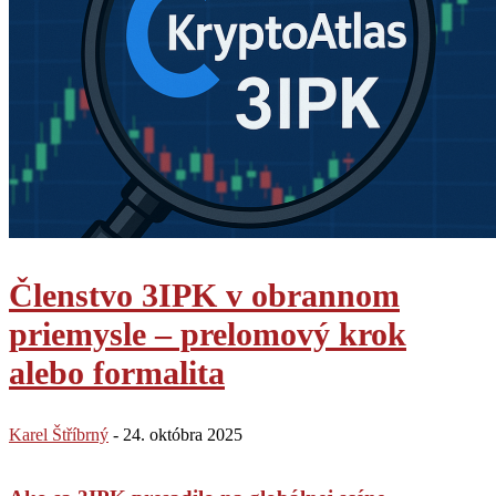
Členstvo 3IPK v obrannom
priemysle – prelomový krok
alebo formalita
Karel Štříbrný
-
24. októbra 2025