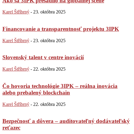
Ako sa 3IPK presadilo na globálnej scéne
Karel Štříbrný
-
23. októbra 2025
Financovanie a transparentnosť projektu 3IPK
Karel Štříbrný
-
23. októbra 2025
Slovenský talent v centre inovácií
Karel Štříbrný
-
22. októbra 2025
Čo hovoria technológie 3IPK – reálna inovácia
alebo prebalený blockchain
Karel Štříbrný
-
22. októbra 2025
Bezpečnosť a dôvera – auditovateľný dodávateľský
reťazec