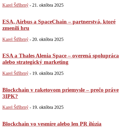
Karel Štříbrný
-
21. októbra 2025
ESA, Airbus a SpaceChain – partnerstvá, ktoré
zmenili hru
Karel Štříbrný
-
20. októbra 2025
ESA a Thales Alenia Space – overená spolupráca
alebo strategický marketing
Karel Štříbrný
-
19. októbra 2025
Blockchain v raketovom priemysle – prečo práve
3IPK?
Karel Štříbrný
-
19. októbra 2025
Blockchain vo vesmíre alebo len PR ilúzia