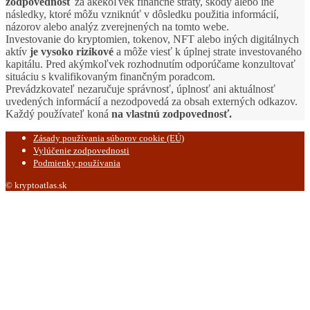
zodpovednosť
za akékoľvek finančné straty, škody alebo iné
následky, ktoré môžu vzniknúť v dôsledku použitia informácií,
názorov alebo analýz zverejnených na tomto webe.
Investovanie do kryptomien, tokenov, NFT alebo iných digitálnych
aktív
je vysoko rizikové
a môže viesť k úplnej strate investovaného
kapitálu. Pred akýmkoľvek rozhodnutím odporúčame konzultovať
situáciu s kvalifikovaným finančným poradcom.
Prevádzkovateľ nezaručuje správnosť, úplnosť ani aktuálnosť
uvedených informácií a nezodpovedá za obsah externých odkazov.
Každý používateľ koná
na vlastnú zodpovednosť.
Zásady používania súborov cookie (EÚ)
Vylúčenie zodpovednosti
Podmienky používania
© kryptoatlas.sk