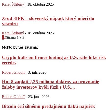
Karel Štříbrný
-
18. októbra 2025
Zrod 3IPK – slovenský nápad, ktorý mieri do
vesmíru
Karel Štříbrný
-
18. októbra 2025
1
2
Strana 1 z 2
Mohlo by vás zaujímať
Crypto bulls on firmer footing as U.S. rate-hike risk
recedes
Robert Gildoff
-
3. júla 2026
Hut 8 zaplatí 2,35 milióna dolárov za urovnanie
žaloby investorov kvôli fúzii s U.S....
Robert Gildoff
-
23. júna 2026
Bitcoin čelí silnému predajnému tlaku napriek