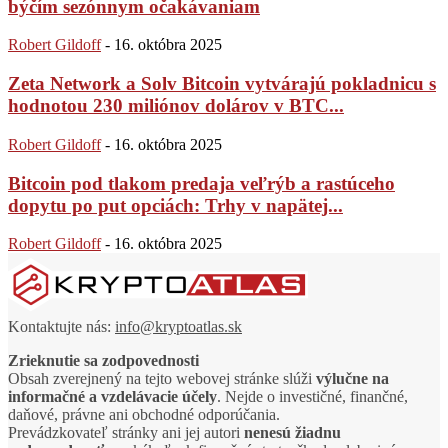
býčím sezónnym očakávaniam
Robert Gildoff
-
16. októbra 2025
Zeta Network a Solv Bitcoin vytvárajú pokladnicu s
hodnotou 230 miliónov dolárov v BTC...
Robert Gildoff
-
16. októbra 2025
Bitcoin pod tlakom predaja veľrýb a rastúceho
dopytu po put opciách: Trhy v napätej...
Robert Gildoff
-
16. októbra 2025
Kontaktujte nás:
info@kryptoatlas.sk
Zrieknutie sa zodpovednosti
Obsah zverejnený na tejto webovej stránke slúži
výlučne na
informačné a vzdelávacie účely
. Nejde o investičné, finančné,
daňové, právne ani obchodné odporúčania.
Prevádzkovateľ stránky ani jej autori
nenesú žiadnu