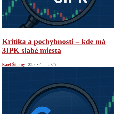
Kritika a pochybnosti – kde má
3IPK slabé miesta
Karel Štříbrný
-
25. októbra 2025