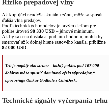
Riziko prepadovej vlny
Ak kupujúci neudržia aktuálnu zónu, môže sa spustiť
ďalšia vlna predajov.
Podľa technických modelov je prvým cieľom pre
pokles úroveň
98 330 USD
– júnové minimum.
Ak by sa cena dostala aj pod túto hodnotu, mohla by
smerovať až k dolnej hrane rastového kanála, približne
82 000 USD
.
Trh je napätý ako struna – každý pokles pod 107 000
dolárov môže spustiť dominový efekt výpredajov,“
upozorňuje Omkar Godbole z CoinDesk.
Technické signály vyčerpania trhu