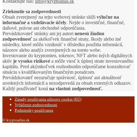
Kontaktujte nás:
info@kryptoatlas.sk
Zrieknutie sa zodpovednosti
Obsah zverejnený na tejto webovej stránke slúži
výlučne na
informačné a vzdelávacie účely
. Nejde o investičné, finančné,
daňové, právne ani obchodné odporúčania.
Prevádzkovateľ stránky ani jej autori
nenesú žiadnu
zodpovednosť
za akékoľvek finančné straty, škody alebo iné
následky, ktoré môžu vzniknúť v dôsledku použitia informácií,
názorov alebo analýz zverejnených na tomto webe.
Investovanie do kryptomien, tokenov, NFT alebo iných digitálnych
aktív
je vysoko rizikové
a môže viesť k úplnej strate investovaného
kapitálu. Pred akýmkoľvek rozhodnutím odporúčame konzultovať
situáciu s kvalifikovaným finančným poradcom.
Prevádzkovateľ nezaručuje správnosť, úplnosť ani aktuálnosť
uvedených informácií a nezodpovedá za obsah externých odkazov.
Každý používateľ koná
na vlastnú zodpovednosť.
Zásady používania súborov cookie (EÚ)
Vylúčenie zodpovednosti
Podmienky používania
© kryptoatlas.sk