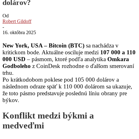
dolárov?
Od
Robert Gildoff
-
16. októbra 2025
New York, USA –
Bitcoin (BTC)
sa nachádza v
kritickom bode. Aktuálne osciluje medzi
107 000 a 110
000 USD
– pásmom, ktoré podľa analytika
Omkara
Godboleho
z CoinDesk rozhodne o ďalšom smerovaní
trhu.
Po krátkodobom poklese pod 105 000 dolárov a
následnom odraze späť k 110 000 dolárom sa ukazuje,
že toto pásmo predstavuje poslednú líniu obrany pre
býkov.
Konflikt medzi býkmi a
medveďmi