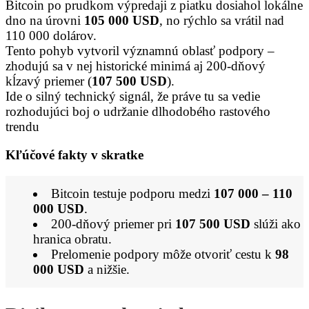
Bitcoin po prudkom výpredaji z piatku dosiahol lokálne
dno na úrovni
105 000 USD
, no rýchlo sa vrátil nad
110 000 dolárov.
Tento pohyb vytvoril významnú oblasť podpory –
zhodujú sa v nej historické minimá aj 200-dňový
kĺzavý priemer (
107 500 USD
).
Ide o silný technický signál, že práve tu sa vedie
rozhodujúci boj o udržanie dlhodobého rastového
trendu
Kľúčové fakty v skratke
Bitcoin testuje podporu medzi
107 000 – 110
000 USD
.
200-dňový priemer pri
107 500 USD
slúži ako
hranica obratu.
Prelomenie podpory môže otvoriť cestu k
98
000 USD
a nižšie.