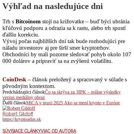
Výhľad na nasledujúce dni
Trh s
Bitcoinom
stojí na križovatke – buď býci ubránia
kľúčovú podporu a odrazia sa k rastu, alebo trh spustí
ďalšiu korekciu.
Vývoj počas najbližších dní tak bude rozhodujúci pre
náladu investorov aj pre širší smer kryptotrhov.
Obchodníci by mali pozorne sledovať pohyb okolo 107
000 dolárov a pripraviť sa na zvýšenú volatilitu.
CoinDesk
– článok preložený a spracovaný v súlade s
pôvodným kontextom.
Predchádzajúci článok
Čo sa skrýva za 3IPK – reálne výsledky
verzus mediálny obraz
Ďalší článok
MiCA v praxi 2025 Ako sa mení krypto v Európe
Robert Gildoff
https://kryptoatlas.sk
SÚVISIACE ČLÁNKY
VIAC OD AUTORA