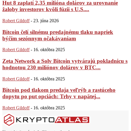
Hut 8 zaplatí 2,35 milióna dolárov za urovnanie
žaloby investorov kvôli fúzii s U.S....
Robert Gildoff
-
23. júna 2026
Bitcoin čelí silnému predajnému tlaku napriek
býčím sezónnym očakávaniam
Robert Gildoff
-
16. októbra 2025
Zeta Network a Solv Bitcoin vytvárajú pokladnicu s
hodnotou 230 miliónov dolárov v BTC...
Robert Gildoff
-
16. októbra 2025
Bitcoin pod tlakom predaja veľrýb a rastúceho
dopytu po put opciách: Trhy v napätej...
Robert Gildoff
-
16. októbra 2025