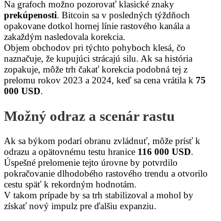
Na grafoch možno pozorovať klasické znaky
prekúpenosti
. Bitcoin sa v posledných týždňoch
opakovane dotkol hornej línie rastového kanála a
zakaždým nasledovala korekcia.
Objem obchodov pri týchto pohyboch klesá, čo
naznačuje, že kupujúci strácajú silu. Ak sa história
zopakuje, môže trh čakať korekcia podobná tej z
prelomu rokov 2023 a 2024, keď sa cena vrátila k
75
000 USD
.
Možný odraz a scenár rastu
Ak sa býkom podarí obranu zvládnuť, môže prísť k
odrazu a opätovnému testu hranice
116 000 USD
.
Úspešné prelomenie tejto úrovne by potvrdilo
pokračovanie dlhodobého rastového trendu a otvorilo
cestu späť k rekordným hodnotám.
V takom prípade by sa trh stabilizoval a mohol by
získať nový impulz pre ďalšiu expanziu.